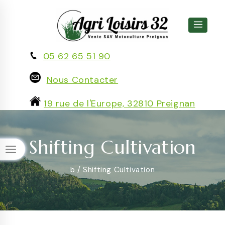
Skip
to
content
05 62 65 51 90
Nous Contacter
19 rue de l'Europe, 32810 Preignan
Shifting Cultivation
b
/
Shifting Cultivation