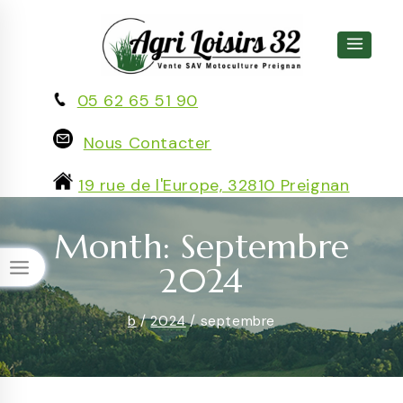
Skip
to
content
05 62 65 51 90
Nous Contacter
19 rue de l'Europe, 32810 Preignan
Month: Septembre
2024
b
/
2024
/
septembre